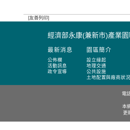
[友善列印]
經濟部永康(兼新市)產業
:
:
最新消息
園區簡介
:
公佈欄
設立緣起
活動訊息
地理交通
政令宣導
公共設施
土地配置與廠商狀
電話
本網
更新