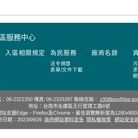
園區服務中心
入區相關規定
為民服務
廠商名錄
法令規章
表單/文件下載
況
：06-2322350
傳真: 06-2333287
聯絡信箱：
z308box@bip.gov
地址：台南市永康區王行里環工路6號
站支援Edge、Firefox及Chrome，最佳瀏覽解析度為1280x80
日期：2023/09/26
政府網站資料宣告
隱私權政策
網站安全