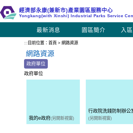
跳
經濟部永康(兼新市)產業園區服務中心
到
Yongkang(with Xinshi) Industrial Parks Service Cen
主
要
最新消息
園區簡介
入區
內
容
:::
目前位置：
首頁
>
網路資源
區
網路資源
塊
政府單位
政府單位
行政院洗錢防制辦公
我的e政府