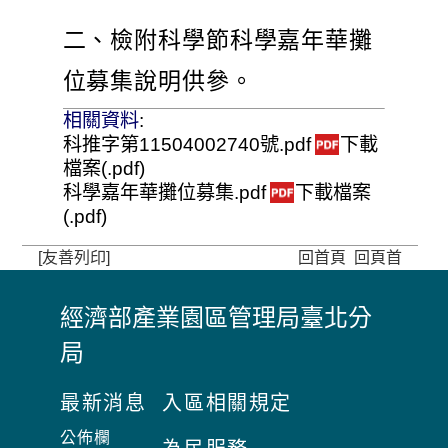
二、檢附科學節科學嘉年華攤
位募集說明供參。
相關資料
:
科推字第11504002740號.pdf
下載
檔案(.pdf)
科學嘉年華攤位募集.pdf
下載檔案
(.pdf)
[友善列印]
回首頁
回頁首
經濟部產業園區管理局臺北分
:
局
:
:
最新消息
入區相關規定
公佈欄