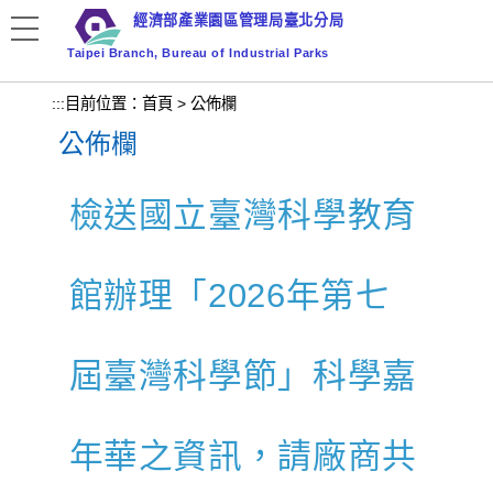
跳
經濟部產業園區管理局臺北分局
到
Taipei Branch, Bureau of Industrial Parks
主
要
:::
目前位置：
首頁
>
公佈欄
內
公佈欄
容
區
塊
檢送國立臺灣科學教育
館辦理「2026年第七
屆臺灣科學節」科學嘉
年華之資訊，請廠商共