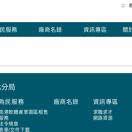
:::
民服務
廠商名錄
資訊專區
關
北分局
為民服務
廠商名錄
資訊專區
南港軟體產業園區租售
求職求才
服務
網路資源
法令規章
表單/文件下載