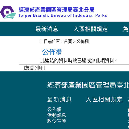
跳
經濟部產業園區管理局臺北分局
到
Taipei Branch, Bureau of Industrial Parks
主
要
最新消息
入區相關規定
為
內
容
:::
目前位置：
首頁
>
公佈欄
區
公佈欄
塊
此連結的資料時效已過或無此項資料。
[友善列印]
經濟部產業園區管理局臺
:
:
最新消息
入區相關規定
:
公佈欄
活動訊息
政令宣導