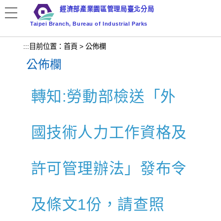
跳
經濟部產業園區管理局臺北分局
到
Taipei Branch, Bureau of Industrial Parks
主
要
:::
目前位置：
首頁
>
公佈欄
內
公佈欄
容
區
塊
轉知:勞動部檢送「外
國技術人力工作資格及
許可管理辦法」發布令
及條文1份，請查照