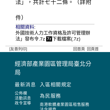
法」，共計七十二條。（詳附
件）
相關資料
:
外國技術人力工作資格及許可管理辦
法」發布令.7z
下載檔案(.7z)
[友善列印]
回首頁
回頁首
經濟部產業園區管理局臺北分
:
局
:
:
最新消息
入區相關規定
公佈欄
為民服務
活動訊息
政令宣導
南港軟體產業園區租售服務
法令規章