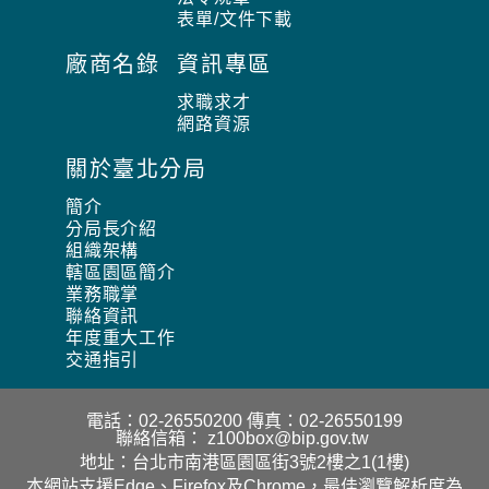
表單/文件下載
廠商名錄
資訊專區
求職求才
網路資源
關於臺北分局
簡介
分局長介紹
組織架構
轄區園區簡介
業務職掌
聯絡資訊
年度重大工作
交通指引
電話：02-26550200
傳真：02-26550199
聯絡信箱：
z100box@bip.gov.tw
地址：台北市南港區園區街3號2樓之1(1樓)
本網站支援Edge、Firefox及Chrome，最佳瀏覽解析度為