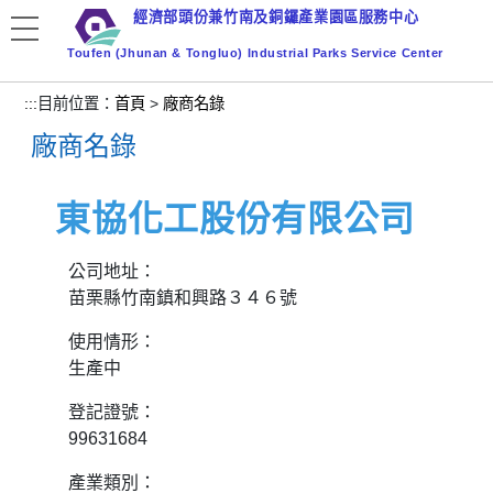
跳
經濟部頭份兼竹南及銅鑼產業園區服務中心
到
Toufen (Jhunan & Tongluo) Industrial Parks Service Center
主
要
:::
目前位置：
首頁
>
廠商名錄
內
廠商名錄
容
區
塊
東協化工股份有限公司
公司地址：
苗栗縣竹南鎮和興路３４６號
使用情形：
生產中
登記證號：
99631684
產業類別：