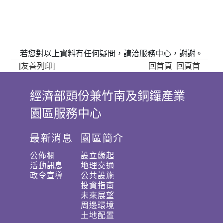
若您對以上資料有任何疑問，請洽服務中心，謝謝。
[友善列印]
回首頁
回頁首
經濟部頭份兼竹南及銅鑼產業
:
園區服務中心
:
:
最新消息
園區簡介
公佈欄
設立緣起
活動訊息
地理交通
政令宣導
公共設施
投資指南
未來展望
周邊環境
土地配置