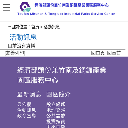
跳
經濟部頭份兼竹南及銅鑼產業園區服務中心
到
Toufen (Jhunan & Tongluo) Industrial Parks Service Center
主
要
:::
目前位置：
首頁
>
活動訊息
內
活動訊息
容
區
目前沒有資料
塊
[友善列印]
回首頁
回頁首
經濟部頭份兼竹南及銅鑼產業
:
園區服務中心
:
:
最新消息
園區簡介
公佈欄
設立緣起
活動訊息
地理交通
政令宣導
公共設施
投資指南
未來展望