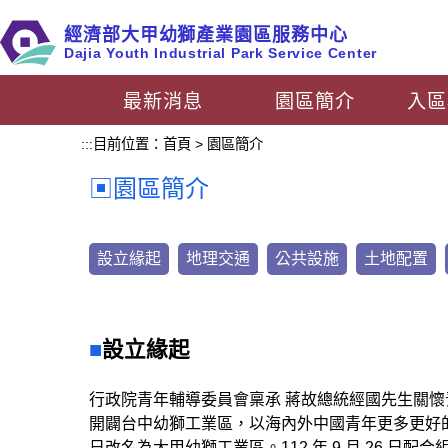
跳
經濟部大甲幼獅產業園區服務中心
到
Dajia Youth Industrial Park Service Center
主
要
最新消息
園區簡介
入區
內
容
:::
目前位置：
首頁
>
園區簡介
區
塊
園區簡介
設立緣起
地理交通
公共設施
土地配置
設立緣起
行政院青年輔導委員會稟承 蔣故總統經國先生關
開闢台中幼獅工業區，以海內外中國青年更多更好的
日改名為大甲幼獅工業區。112 年 9 月 26 日