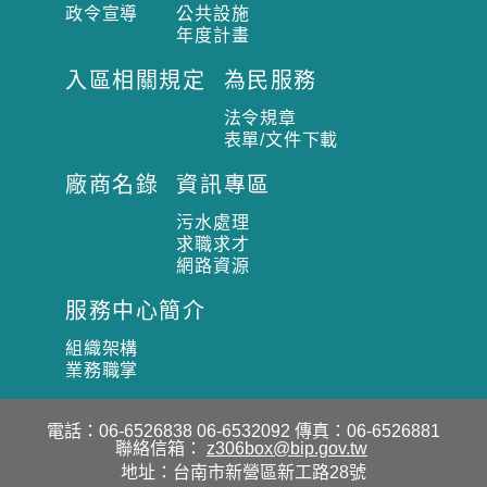
政令宣導
公共設施
年度計畫
入區相關規定
為民服務
法令規章
表單/文件下載
廠商名錄
資訊專區
污水處理
求職求才
網路資源
服務中心簡介
組織架構
業務職掌
電話：06-6526838 06-6532092
傳真：06-6526881
聯絡信箱：
z306box@bip.gov.tw
地址：台南市新營區新工路28號