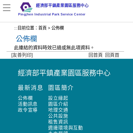
跳
經濟部平鎮產業園區服務中心
到
Pingjhen Industrial Park Service Center
主
要
:::
目前位置：
首頁
>
公佈欄
內
公佈欄
容
區
此連結的資料時效已過或無此項資料。
塊
[友善列印]
回首頁
回頁首
經濟部平鎮產業園區服務中心
:
:
最新消息
園區簡介
:
公佈欄
設立緣起
活動訊息
園區介紹
政令宣導
地理交通
公共設施
租售資訊
週邊環境與互動