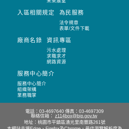
未來展望
入區相關規定
為民服務
法令規章
表單/文件下載
廠商名錄
資訊專區
污水處理
求職求才
網路資源
服務中心簡介
服務中心簡介
組織架構
業務職掌
電話：03-4697640
傳真：03-4697309
聯絡信箱：
z114box@bip.gov.tw
地址：桃園市平鎮區湧光里南豐路261號
本網站支援Edge、Firefox及Chrome，最佳瀏覽解析度為