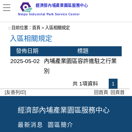
跳
經濟部內埔產業園區服務中心
到
Neipu Industrial Park Service Center
主
要
:::
目前位置：
首頁
>
入區相關規定
內
入區相關規定
容
區
發佈日期
標題
塊
2025-05-02
內埔產業園區容許進駐之行業
別
共 1項資料
1
[友善列印]
回首頁
回頁首
經濟部內埔產業園區服務中心
:
:
最新消息
園區簡介
: