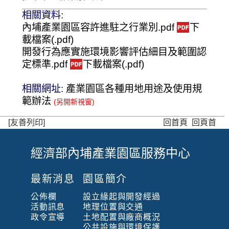
相關資料
:
內埔產業園區容許進駐之行業別.pdf
下
載檔案(.pdf)
開發行為應實施環境影響評估細目及範圍認
定標準.pdf
下載檔案(.pdf)
相關網址
:
產業園區各種用地用途及使用規
範辦法
[友善列印]
回首頁
回頁首
經濟部內埔產業園區服務中心
:
:
最新消息
園區簡介
:
公佈欄
設立緣起與開發經過
活動訊息
地理位置與交通
政令宣導
土地配置與廠商概況
公共設施與環境保護