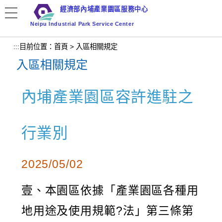
跳
經濟部內埔產業園區服務中心
到
Neipu Industrial Park Service Center
主
要
:::
目前位置：
首頁
>
入區相關規定
內
入區相關規定
容
區
塊
內埔產業園區容許進駐之
行業別
2025/05/02
壹、本園區依據「產業園區各種用
地用途及使用規範?法」第三條第