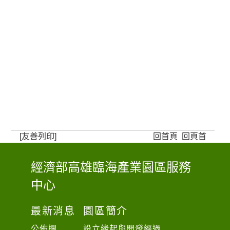
[友善列印]
回首頁
回頁首
經濟部高雄臨海產業園區服務
:
中心
:
:
最新消息
園區簡介
公佈欄
設立緣起與開發經過