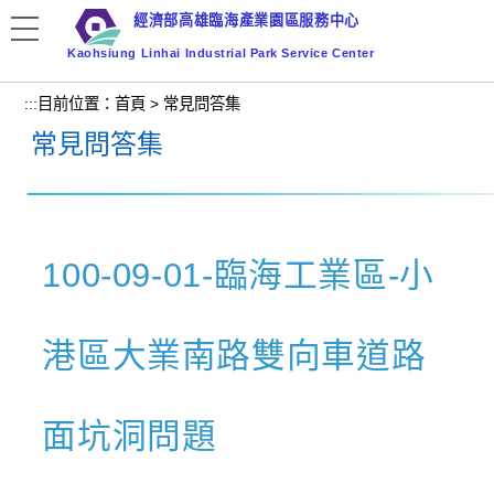
跳
經濟部高雄臨海產業園區服務中心
到
Kaohsiung Linhai Industrial Park Service Center
主
要
:::
目前位置：
首頁
>
常見問答集
內
常見問答集
容
區
塊
100-09-01-臨海工業區-小
港區大業南路雙向車道路
面坑洞問題