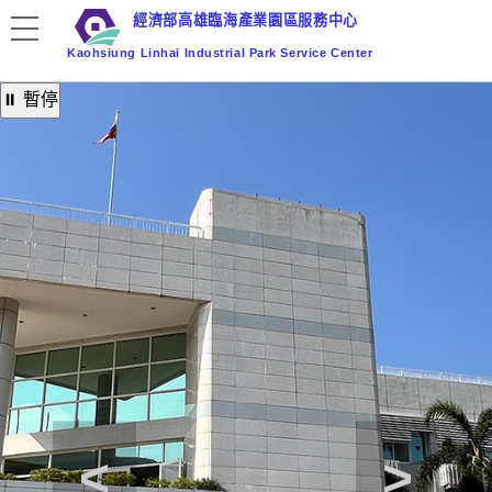
跳
經濟部高雄臨海產業園區服務中心
到
Kaohsiung Linhai Industrial Park Service Center
主
要
⏸ 暫停
內
容
區
塊
<
>