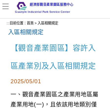
跳
經濟部觀音產業園區服務中心
到
Guanyin Industrial Park Service Center
主
要
:::
目前位置：
首頁
>
入區相關規定
內
入區相關規定
容
區
塊
【觀音產業園區】容許入
區產業別及入區相關規定
2025/05/01
一、觀音產業園區之產業用地區屬
產業用地(一)，且依該用地類別僅