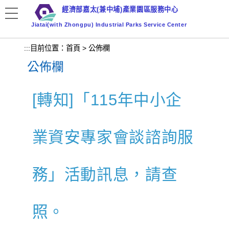
跳
經濟部嘉太(兼中埔)產業園區服務中心
到
Jiatai(with Zhongpu) Industrial Parks Service Center
主
要
:::
目前位置：
首頁
>
公佈欄
內
公佈欄
容
區
塊
[轉知]「115年中小企
業資安專家會談諮詢服
務」活動訊息，請查
照。