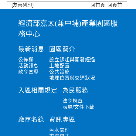
[友善列印]
回首頁
回頁首
經濟部嘉太(兼中埔)產業園區服
:
務中心
:
:
最新消息
園區簡介
公佈欄
設立緣起與開發經過
活動訊息
土地配置
政令宣導
公共設施
地理位置與交通狀況
入區相關規定
為民服務
法令規章
表單/文件下載
廠商名錄
資訊專區
污水處理