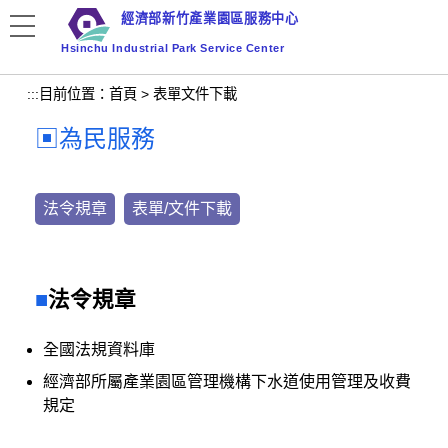
跳
經濟部新竹產業園區服務中心
到
Hsinchu Industrial Park Service Center
主
要
:::
目前位置：
首頁
>
表單文件下載
內
容
為民服務
區
塊
法令規章
表單/文件下載
法令規章
全國法規資料庫
經濟部所屬產業園區管理機構下水道使用管理及收費
規定