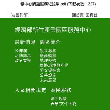
務中心問題服務紀錄單.pdf (下載次數：227)
[友善列印]
回首頁
回頁首
經濟部新竹產業園區服務中心
:
:
最新消息
園區簡介
:
公佈欄
設立緣起
活動訊息
廠商動態
政令宣導
地理交通
周邊環境與互動
勞安促進會
公共設施
未來展望
入區相關規定
為民服務
法令規章
表單/文件下載