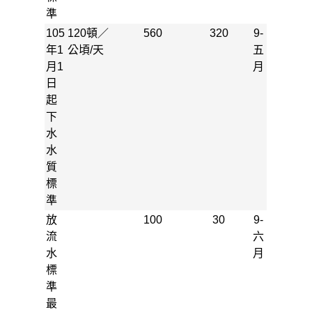
準
105
120頓／
560
320
9-
年1
公頃/天
五
月1
月
日
起
下
水
水
質
標
準
放
100
30
9-
流
六
水
月
標
準
最