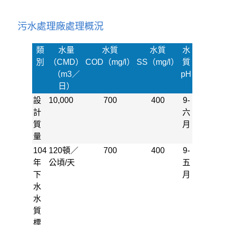
污水處理廠處理概況
類
水量
水質
水質
水
別
（CMD）
COD（mg/l）
SS（mg/l）
質
（m3／
pH
日）
設
10,000
700
400
9-
計
六
質
月
量
104
120頓／
700
400
9-
年
公頃/天
五
下
月
水
水
質
標