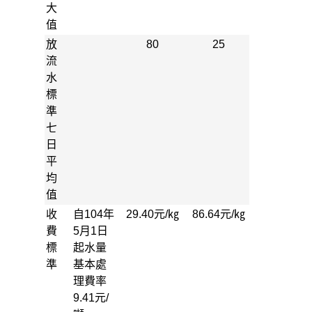
大
值
放
80
25
流
水
標
準
七
日
平
均
值
收
自104年
29.40元/㎏
86.64元/㎏
費
5月1日
標
起水量
準
基本處
理費率
9.41元/