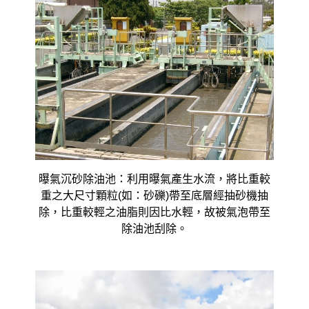
曝氣沉砂除油池：利用曝氣產生水流，將比重較
重之大尺寸顆粒(如：砂礫)帶至底層經抽砂機抽
除，比重較輕之油脂則因比水輕，故被氣泡帶至
除油池刮除。