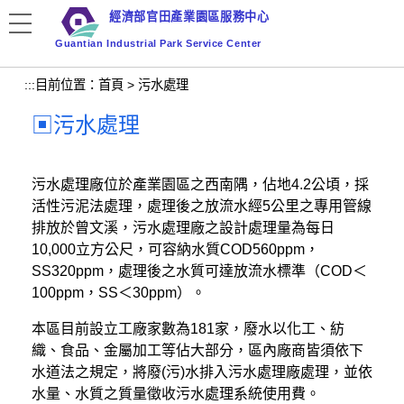
跳
經濟部官田產業園區服務中心
到
Guantian Industrial Park Service Center
主
要
:::
目前位置：
首頁
>
污水處理
內
容
污水處理
區
塊
污水處理廠位於產業園區之西南隅，佔地4.2公頃，採
活性污泥法處理，處理後之放流水經5公里之專用管線
排放於曾文溪，污水處理廠之設計處理量為每日
10,000立方公尺，可容納水質COD560ppm，
SS320ppm，處理後之水質可達放流水標準（COD＜
100ppm，SS＜30ppm）。
本區目前設立工廠家數為181家，廢水以化工、紡
織、食品、金屬加工等佔大部分，區內廠商皆須依下
水道法之規定，將廢(污)水排入污水處理廠處理，並依
水量、水質之質量徵收污水處理系統使用費。