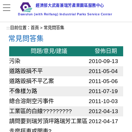
跳
經濟部大武崙兼瑞芳產業園區服務中心
到
Dawulun (with Reifang) Industrial Parks Service Center
主
要
:::
目前位置：
首頁
>
常見問答集
內
常見問答集
容
區
問題/意見/建議
發佈日期
塊
污染
2010-09-13
道路毀損不平
2011-05-04
道路毀損不平乙案
2011-05-06
不像樣ㄉ路
2011-07-19
總合溶劑空污事件
2011-10-03
工業區的白線?????????
2012-04-13
請問要到瑞芳頂坪路瑞芳工業區
2012-04-17
走麼搭車或開車?