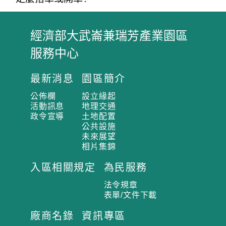
經濟部大武崙兼瑞芳產業園區
:
服務中心
:
:
最新消息
園區簡介
公佈欄
設立緣起
活動訊息
地理交通
政令宣導
土地配置
公共設施
未來展望
相片集錦
入區相關規定
為民服務
法令規章
表單/文件下載
廠商名錄
資訊專區