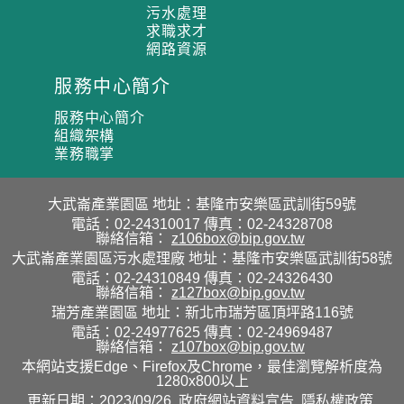
污水處理
求職求才
網路資源
服務中心簡介
服務中心簡介
組織架構
業務職掌
大武崙產業園區
地址：基隆市安樂區武訓街59號
電話：02-24310017
傳真：02-24328708
聯絡信箱：
z106box@bip.gov.tw
大武崙產業園區污水處理廠
地址：基隆市安樂區武訓街58號
電話：02-24310849
傳真：02-24326430
聯絡信箱：
z127box@bip.gov.tw
瑞芳產業園區
地址：新北市瑞芳區頂坪路116號
電話：02-24977625
傳真：02-24969487
聯絡信箱：
z107box@bip.gov.tw
本網站支援Edge、Firefox及Chrome，最佳瀏覽解析度為
1280x800以上
更新日期：2023/09/26
政府網站資料宣告
隱私權政策