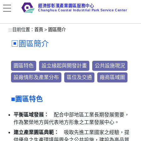
跳
經濟部彰濱產業園區服務中心
到
Changhua Coastal Industrial Park Service Center
主
要
:::
目前位置：
首頁
>
園區簡介
內
容
園區簡介
區
塊
園區特色
設立緣起與開發計畫
公共設施現況
設廠情形及產業分布
區位及交通
廠商區域圖
園區特色
平衡區域發展：
配合中部地區工業長期發展需要，
作為繁榮地方與代表地方形象之工業發展中心。
建立產業園區典範：
吸取先進工業國家之經驗，提
供優良之生產環境與周全之公共設施，建設為高品質