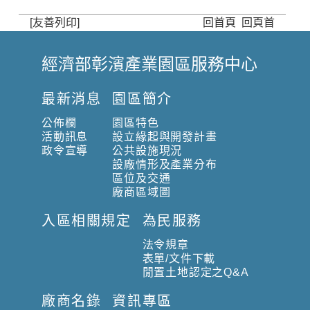
[友善列印]
回首頁
回頁首
經濟部彰濱產業園區服務中心
:
:
最新消息
園區簡介
:
公佈欄
園區特色
活動訊息
設立緣起與開發計畫
政令宣導
公共設施現況
設廠情形及產業分布
區位及交通
廠商區域圖
入區相關規定
為民服務
法令規章
表單/文件下載
閒置土地認定之Q&A
廠商名錄
資訊專區