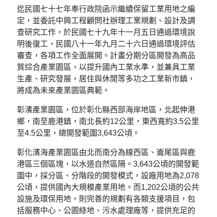
迄民國七十七年奉行政院函示繼續保留工業用地之編
定，並委託中興工程顧問社辦理工業規劃、設計及調
查研究工作，於民國七十九年十一月五日通過環境說
明後復工，民國八十一年九月二十六日通過環境評估
審查，各項工作全面展開。計畫分期分區開發為高品
質綜合產業園區，以提升國內工業水準，並兼具工業
生產、研究發展，居住與休閒等多功之工業新市鎮，
將成為未來產業園區典範。
彰濱產業園區，位於彰化縣西部海岸地區，北起伸港
鄉，南至鹿港鎮，南北長約12公里，東西寬約3.5公里
至4.5公里，總開發範圍3,643公頃。
彰化濱海產業園區由北而南分為線西區、崙尾區與鹿
港區三個區塊，以水道自然區隔。3,643公頃的開發範
圍中，採分區、分階段的開發模式，設廠用地為2,078
公頃，提供國內大規模產業用地。而1,202公頃的公共
設施及環保用地，則完善的規劃有各類支援項目，包
括服務中心、公園綠地、污水處理廠等，提供充足的