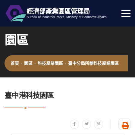
經濟部產業園區管理局
選
跳到主要內容
網站導覽
Bureau of Industrial Parks, Ministry of Economic Affairs
單
按
園區
鈕
首頁
-
園區
-
科技產業園區
-
臺中分局所轄科技產業園區
:::
臺中港科技園區
分享至facebook
分享至twitter
分享至plurk
友