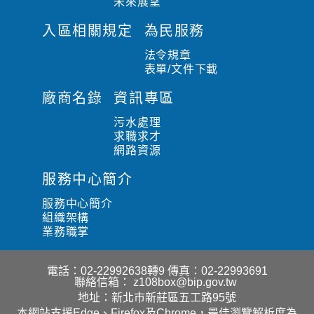
未來展望
入區相關規定
為民服務
法令規章
表單/文件下載
廠商名錄
資訊專區
污水處理
求職求才
網路資源
服務中心簡介
服務中心簡介
組織架構
業務職掌
電話：02-22992638轉9
傳真：02-22993691
聯絡信箱：
z108box@bip.gov.tw
地址：新北市新莊區五工路95號
本網站支援Edge、Firefox及Chrome，最佳瀏覽解析度為