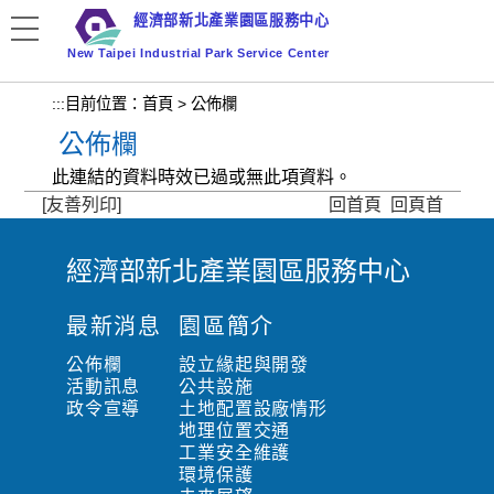
跳
經濟部新北產業園區服務中心
到
New Taipei Industrial Park Service Center
主
要
:::
目前位置：
首頁
>
公佈欄
內
公佈欄
容
區
此連結的資料時效已過或無此項資料。
塊
[友善列印]
回首頁
回頁首
經濟部新北產業園區服務中心
:
:
最新消息
園區簡介
:
公佈欄
設立緣起與開發
活動訊息
公共設施
政令宣導
土地配置設廠情形
地理位置交通
工業安全維護
環境保護