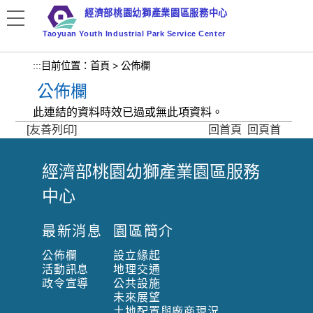
跳
經濟部桃園幼獅產業園區服務中心
到
Taoyuan Youth Industrial Park Service Center
主
要
:::
目前位置：
首頁
>
公佈欄
內
公佈欄
容
區
此連結的資料時效已過或無此項資料。
塊
[友善列印]
回首頁
回頁首
經濟部桃園幼獅產業園區服務
:
中心
:
:
最新消息
園區簡介
公佈欄
設立緣起
活動訊息
地理交通
政令宣導
公共設施
未來展望
土地配置與廠商現況