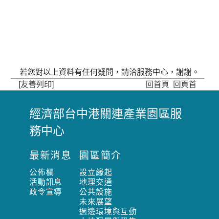
若您對以上資料有任何疑問，請洽服務中心，謝謝。
[友善列印]
回首頁
回頁首
經濟部台中港關連產業園區服
:
務中心
:
:
最新消息
園區簡介
公佈欄
設立緣起
活動訊息
地理交通
政令宣導
公共設施
未來展望
週邊環境與互動