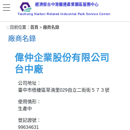
跳
經濟部台中港關連產業園區服務中心
到
Taichung Harbor Related Industrial Park Service Center
主
要
:::
目前位置：
首頁
>
廠商名錄
內
廠商名錄
容
區
塊
偉仲企業股份有限公司
台中廠
公司地址：
臺中市梧棲區草湳里029自立二街街５７３號
使用情形：
生產中
登記證號：
99634631