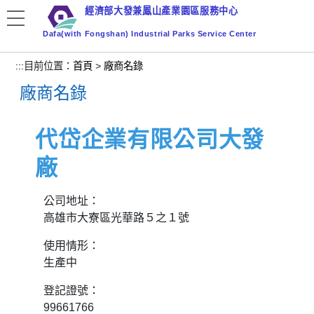
跳
經濟部大發兼鳳山產業園區服務中心
到
Dafa(with Fongshan) Industrial Parks Service Center
主
要
:::
目前位置：
首頁
>
廠商名錄
內
廠商名錄
容
區
塊
代岱企業有限公司大發
廠
公司地址：
高雄市大寮區光華路５之１號
使用情形：
生產中
登記證號：
99661766