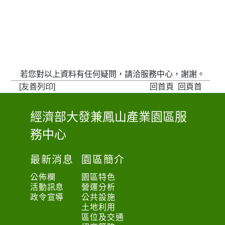
若您對以上資料有任何疑問，請洽服務中心，謝謝。
[友善列印]
回首頁
回頁首
經濟部大發兼鳳山產業園區服
:
務中心
:
:
最新消息
園區簡介
公佈欄
園區特色
活動訊息
營運分析
政令宣導
公共設施
土地利用
區位及交通