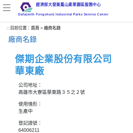
跳
經濟部大發兼鳳山產業園區服務中心
到
Dafa(with Fongshan) Industrial Parks Service Center
主
要
:::
目前位置：
首頁
>
廠商名錄
內
廠商名錄
容
區
塊
傑期企業股份有限公司
華東廠
公司地址：
高雄市大寮區華東路３５之２號
使用情形：
生產中
登記證號：
64006211