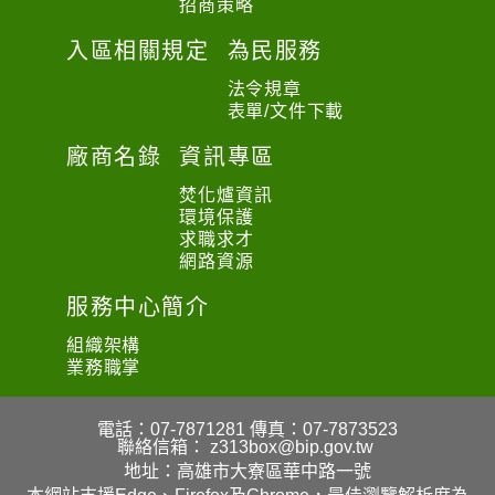
招商策略
入區相關規定
為民服務
法令規章
表單/文件下載
廠商名錄
資訊專區
焚化爐資訊
環境保護
求職求才
網路資源
服務中心簡介
組織架構
業務職掌
電話：07-7871281
傳真：07-7873523
聯絡信箱：
z313box@bip.gov.tw
地址：高雄市大寮區華中路一號