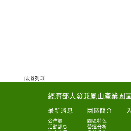
[友善列印]
經濟部大發兼鳳山產業園
:
:
最新消息
園區簡介
:
公佈欄
園區特色
活動訊息
營運分析