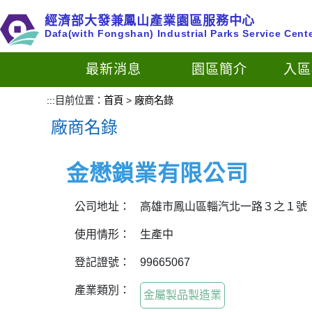
跳
經濟部大發兼鳳山產業園區服務中心
到
Dafa(with Fongshan) Industrial Parks Service Cent
主
要
最新消息
園區簡介
入區
內
容
:::
目前位置：
首頁
>
廠商名錄
區
廠商名錄
塊
金懋鎖業有限公司
公司地址：
高雄市鳳山區輜汽北一路３之１號
使用情形：
生產中
登記證號：
99665067
產業類別：
金屬製品製造業