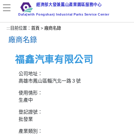
跳
經濟部大發兼鳳山產業園區服務中心
到
Dafa(with Fongshan) Industrial Parks Service Center
主
要
:::
目前位置：
首頁
>
廠商名錄
內
廠商名錄
容
區
塊
福鑫汽車有限公司
公司地址：
高雄市鳳山區輜汽北一路３號
使用情形：
生產中
登記證號：
批發業
產業類別：