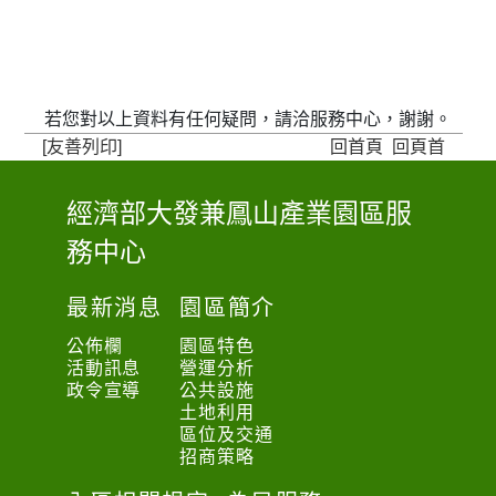
若您對以上資料有任何疑問，請洽服務中心，謝謝。
[友善列印]
回首頁
回頁首
經濟部大發兼鳳山產業園區服
:
務中心
:
:
最新消息
園區簡介
公佈欄
園區特色
活動訊息
營運分析
政令宣導
公共設施
土地利用
區位及交通
招商策略