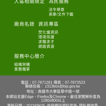
入區相關規定
為民服務
法令規章
表單/文件下載
廠商名錄
資訊專區
焚化爐資訊
環境保護
求職求才
網路資源
服務中心簡介
組織架構
業務職掌
電話：07-7871281
傳真：07-7873523
聯絡信箱：
z313box@bip.gov.tw
地址：高雄市大寮區華中路一號
本網站支援Edge、Firefox及Chrome，最佳瀏覽解析度為
1280x800以上
更新日期：2023/09/26
政府網站資料宣告
隱私權政策