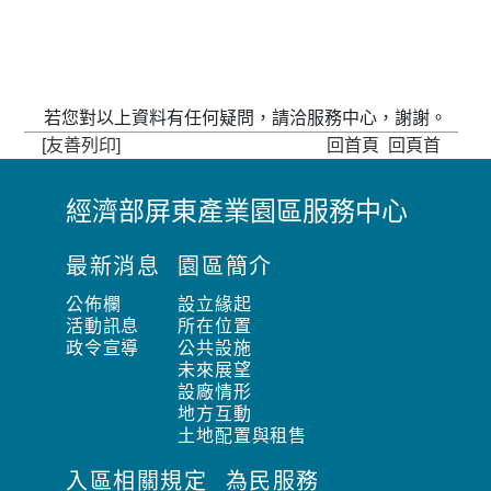
若您對以上資料有任何疑問，請洽服務中心，謝謝。
[友善列印]
回首頁
回頁首
經濟部屏東產業園區服務中心
:
:
最新消息
園區簡介
:
公佈欄
設立緣起
活動訊息
所在位置
政令宣導
公共設施
未來展望
設廠情形
地方互動
土地配置與租售
入區相關規定
為民服務