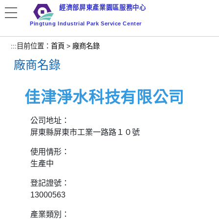
跳
經濟部屏東產業園區服務中心
到
Pingtung Industrial Park Service Center
主
要
:::
目前位置：
首頁
>
廠商名錄
內
廠商名錄
容
區
塊
佳津淨水科技有限公司
公司地址：
屏東縣屏東市工業一路路１０號
使用情形：
生產中
登記證號：
13000563
產業類別：