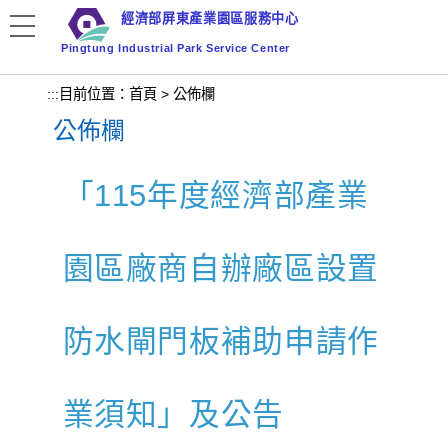
跳
經濟部屏東產業園區服務中心
到
Pingtung Industrial Park Service Center
主
要
:::
目前位置：
首頁
>
公佈欄
內
公佈欄
容
區
塊
「115年度經濟部產業
園區廠商自辦廠區設置
防水閘門板補助申請作
業須知」及公告