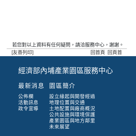
若您對以上資料有任何疑問，請洽服務中心，謝謝。
[友善列印]
回首頁
回頁首
經濟部內埔產業園區服務中心
:
:
最新消息
園區簡介
:
公佈欄
設立緣起與開發經過
活動訊息
地理位置與交通
政令宣導
土地配置與廠商概況
公共設施與環境保護
產業園區與地方鄰里
未來展望