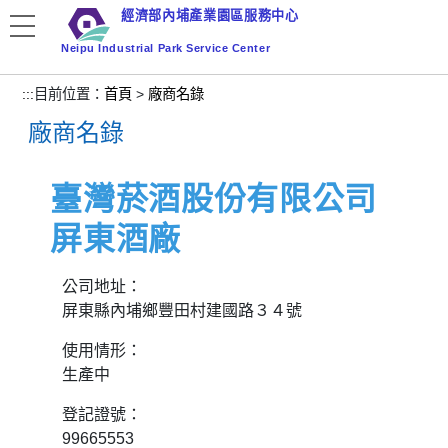
跳
經濟部內埔產業園區服務中心
到
Neipu Industrial Park Service Center
主
要
:::
目前位置：
首頁
>
廠商名錄
內
廠商名錄
容
區
塊
臺灣菸酒股份有限公司
屏東酒廠
公司地址：
屏東縣內埔鄉豐田村建國路３４號
使用情形：
生產中
登記證號：
99665553