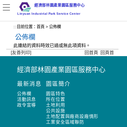
跳
經濟部林園產業園區服務中心
到
Linyuan Industrial Park Service Center
主
要
:::
目前位置：
首頁
>
公佈欄
內
公佈欄
容
區
此連結的資料時效已過或無此項資料。
塊
[友善列印]
回首頁
回頁首
經濟部林園產業園區服務中心
:
:
最新消息
園區簡介
:
公佈欄
園區特色
活動訊息
所在位置
政令宣導
土地利用
公共設施
土地配置與廠商設廠情形
工業安全區域聯防