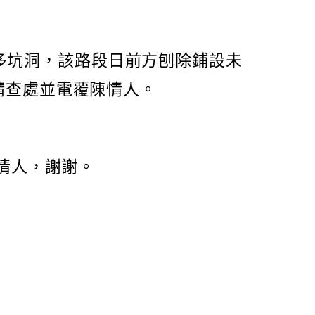
許多坑洞，該路段日前方刨除鋪設未
請查處並電覆陳情人。
情人，謝謝。