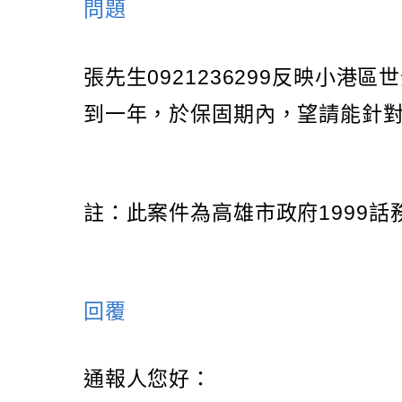
問題
張先生0921236299反映小
到一年，於保固期內，望請能針
註：此案件為高雄市政府1999
回覆
通報人您好：