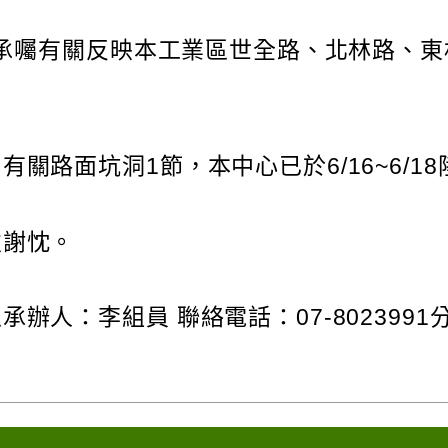
報。承囑有關反映本工業區世全路、北林路、
關路面坑洞1節，本中心已於6/16~6/1
致謝忱。
人：李組員 聯絡電話：07-8023991分