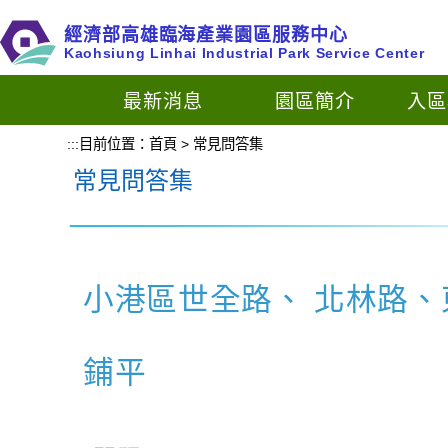
跳
經濟部高雄臨海產業園區服務中心
到
Kaohsiung Linhai Industrial Park Service Center
主
要
最新消息
園區簡介
入區
內
容
:::
目前位置：
首頁
>
常見問答集
區
常見問答集
塊
小港區世全路、 北林路
鋪平