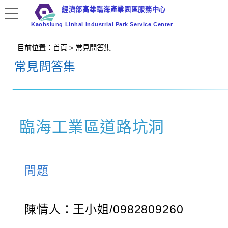
跳
經濟部高雄臨海產業園區服務中心
到
Kaohsiung Linhai Industrial Park Service Center
主
要
:::
目前位置：
首頁
>
常見問答集
內
常見問答集
容
區
塊
臨海工業區道路坑洞
問題
陳情人：王小姐/0982809260