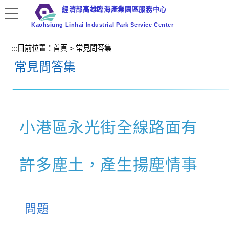
跳
經濟部高雄臨海產業園區服務中心
到
Kaohsiung Linhai Industrial Park Service Center
主
要
:::
目前位置：
首頁
>
常見問答集
內
常見問答集
容
區
塊
小港區永光街全線路面有
許多塵土，產生揚塵情事
問題