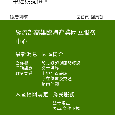
中近期提供。
[友善列印]
回首頁
回頁首
經濟部高雄臨海產業園區服務
:
中心
:
:
最新消息
園區簡介
公佈欄
設立緣起與開發經過
活動訊息
公共設施
政令宣導
土地配置設廠
所在位置及交通
招商計劃
入區相關規定
為民服務
法令規章
表單/文件下載