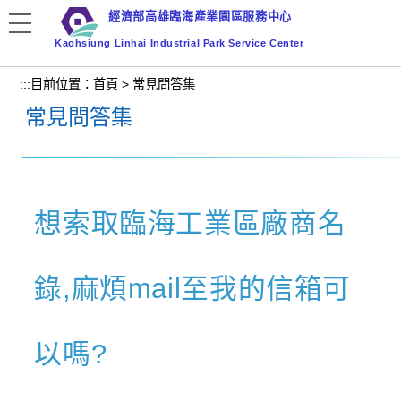
跳
經濟部高雄臨海產業園區服務中心
到
Kaohsiung Linhai Industrial Park Service Center
主
要
:::
目前位置：
首頁
>
常見問答集
內
常見問答集
容
區
塊
想索取臨海工業區廠商名
錄,麻煩mail至我的信箱可
以嗎?