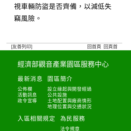
視車輛防盜是否齊備，以減低失
竊風險。
[友善列印]
回首頁
回頁首
經濟部觀音產業園區服務中心
:
:
最新消息
園區簡介
:
公佈欄
設立緣起與開發經過
活動訊息
公共設施
政令宣導
土地配置與廠商情形
地理位置與交通狀況
入區相關規定
為民服務
法令規章