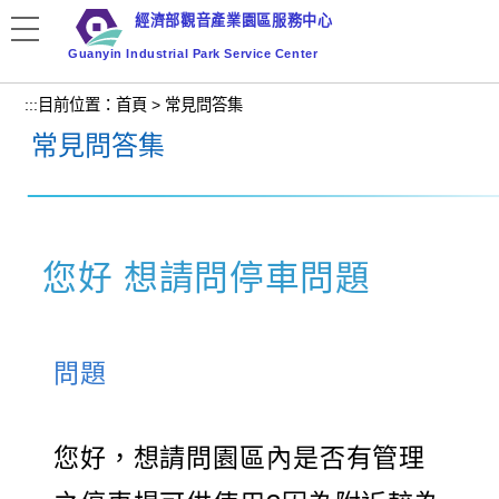
跳
經濟部觀音產業園區服務中心
到
Guanyin Industrial Park Service Center
主
要
:::
目前位置：
首頁
>
常見問答集
內
常見問答集
容
區
塊
您好 想請問停車問題
問題
您好，想請問園區內是否有管理