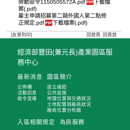
勞動部令1150505572A.pdf
下載檔
案(.pdf)
雇主申請招募第二類外國人第二點修
正規定.pdf
下載檔案(.pdf)
[友善列印]
回首頁
回頁首
經濟部豐田(兼元長)產業園區服
:
務中心
:
:
最新消息
園區簡介
公佈欄
設立緣起
活動訊息
公共設施
政令宣導
地理位置與交通狀況
土地配置與廠商狀況
廠商位置分布圖
入區相關規定
為民服務