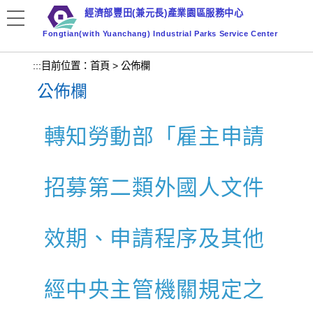
跳
經濟部豐田(兼元長)產業園區服務中心
到
Fongtian(with Yuanchang) Industrial Parks Service Center
主
要
:::
目前位置：
首頁
>
公佈欄
內
公佈欄
容
區
塊
轉知勞動部「雇主申請
招募第二類外國人文件
效期、申請程序及其他
經中央主管機關規定之