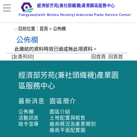
跳
經濟部芳苑(兼社頭織襪)產業園區服務中心
到
Fangyuan(with Shetou Hosiery) Industrial Parks Service Center
主
要
:::
目前位置：
首頁
>
公佈欄
內
公佈欄
容
區
此連結的資料時效已過或無此項資料。
塊
[友善列印]
回首頁
回頁首
經濟部芳苑(兼社頭織襪)產業園
:
區服務中心
:
:
最新消息
園區簡介
公佈欄
園區介紹
活動訊息
土地配置與租售
政令宣導
廠商概況及產業類別
廠商平面配置圖