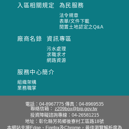
入區相關規定
為民服務
法令規章
表單/文件下載
閒置土地認定之Q&A
廠商名錄
資訊專區
污水處理
求職求才
網路資源
服務中心簡介
組織架構
業務職掌
電話：04-8967775
傳真：04-8969535
聯絡信箱：
z209box@bip.gov.tw
投資障礙諮詢專線：04-26581215
地址：彰化縣芳苑鄉後寮村工區路18號
本網站支援Edge、Firefox及Chrome，最佳瀏覽解析度為