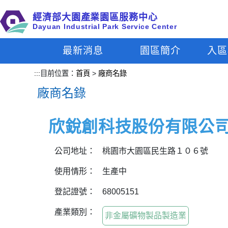
跳
經濟部大園產業園區服務中心
到
Dayuan Industrial Park Service Center
主
要
最新消息
園區簡介
入區
內
容
:::
目前位置：
首頁
>
廠商名錄
區
廠商名錄
塊
欣銳創科技股份有限公
公司地址：
桃園市大園區民生路１０６號
使用情形：
生產中
登記證號：
68005151
產業類別：
非金屬礦物製品製造業