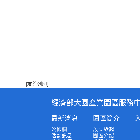
[友善列印]
經濟部大園產業園區服務
:
:
最新消息
園區簡介
:
公佈欄
設立緣起
活動訊息
園區介紹