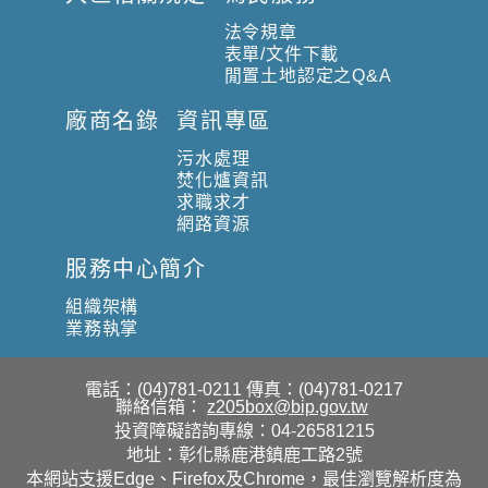
法令規章
表單/文件下載
閒置土地認定之Q&A
廠商名錄
資訊專區
污水處理
焚化爐資訊
求職求才
網路資源
服務中心簡介
組織架構
業務執掌
電話：(04)781-0211
傳真：(04)781-0217
聯絡信箱：
z205box@bip.gov.tw
投資障礙諮詢專線：04-26581215
地址：彰化縣鹿港鎮鹿工路2號
本網站支援Edge、Firefox及Chrome，最佳瀏覽解析度為