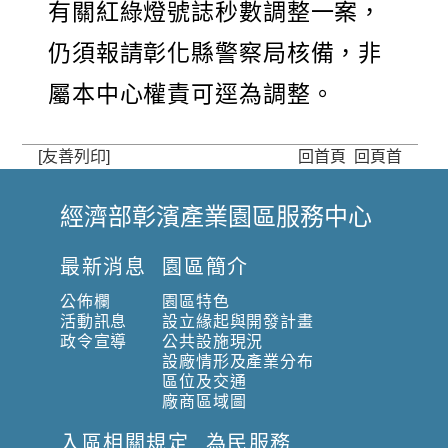
有關紅綠燈號誌秒數調整一案，
仍須報請彰化縣警察局核備，非
屬本中心權責可逕為調整。
[友善列印]
回首頁
回頁首
經濟部彰濱產業園區服務中心
:
:
最新消息
園區簡介
:
公佈欄
園區特色
活動訊息
設立緣起與開發計畫
政令宣導
公共設施現況
設廠情形及產業分布
區位及交通
廠商區域圖
入區相關規定
為民服務