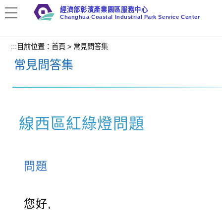
跳
經濟部彰濱產業園區服務中心
到
Changhua Coastal Industrial Park Service Center
主
要
:::
目前位置：
首頁
>
常見問答集
內
常見問答集
容
區
塊
線西區紅綠燈問題
問題
您好,