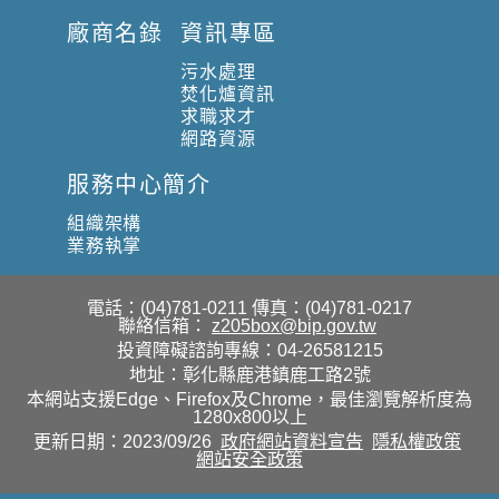
廠商名錄
資訊專區
污水處理
焚化爐資訊
求職求才
網路資源
服務中心簡介
組織架構
業務執掌
電話：(04)781-0211
傳真：(04)781-0217
聯絡信箱：
z205box@bip.gov.tw
投資障礙諮詢專線：04-26581215
地址：彰化縣鹿港鎮鹿工路2號
本網站支援Edge、Firefox及Chrome，最佳瀏覽解析度為
1280x800以上
更新日期：2023/09/26
政府網站資料宣告
隱私權政策
網站安全政策