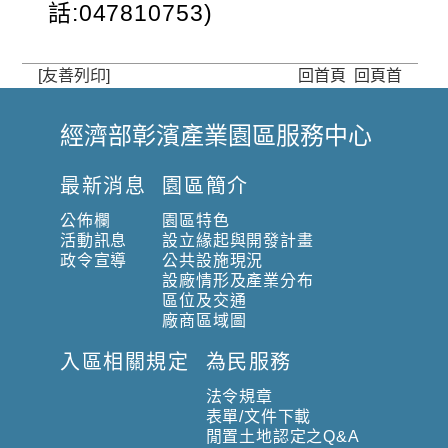
話:047810753)
[友善列印]
回首頁
回頁首
經濟部彰濱產業園區服務中心
:
:
最新消息
園區簡介
:
公佈欄
園區特色
活動訊息
設立緣起與開發計畫
政令宣導
公共設施現況
設廠情形及產業分布
區位及交通
廠商區域圖
入區相關規定
為民服務
法令規章
表單/文件下載
閒置土地認定之Q&A