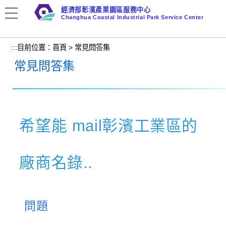
跳
經濟部彰濱產業園區服務中心
到
Changhua Coastal Industrial Park Service Center
主
要
:::
目前位置：
首頁
>
常見問答集
內
常見問答集
容
區
塊
希望能 mail彰濱工業區的
廠商名錄..
問題