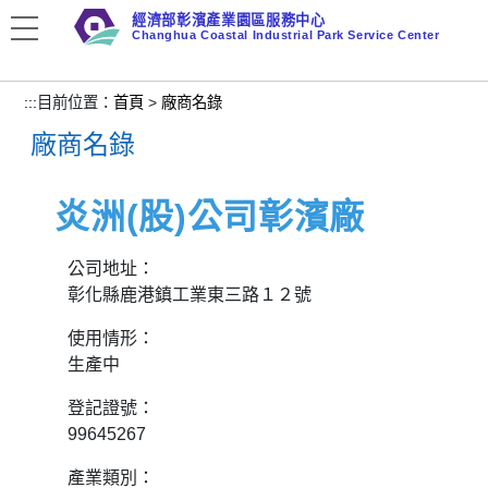
跳
經濟部彰濱產業園區服務中心
到
Changhua Coastal Industrial Park Service Center
主
要
:::
目前位置：
首頁
>
廠商名錄
內
廠商名錄
容
區
塊
炎洲(股)公司彰濱廠
公司地址：
彰化縣鹿港鎮工業東三路１２號
使用情形：
生產中
登記證號：
99645267
產業類別：