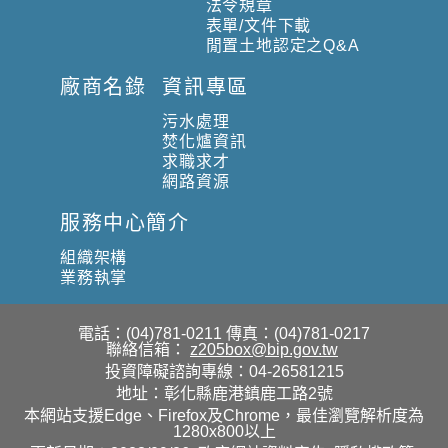
法令規章
表單/文件下載
閒置土地認定之Q&A
廠商名錄
資訊專區
污水處理
焚化爐資訊
求職求才
網路資源
服務中心簡介
組織架構
業務執掌
電話：(04)781-0211
傳真：(04)781-0217
聯絡信箱：
z205box@bip.gov.tw
投資障礙諮詢專線：04-26581215
地址：彰化縣鹿港鎮鹿工路2號
本網站支援Edge、Firefox及Chrome，最佳瀏覽解析度為
1280x800以上