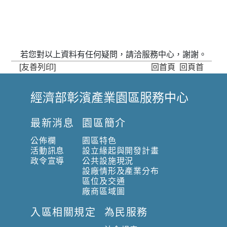
若您對以上資料有任何疑問，請洽服務中心，謝謝。
[友善列印]
回首頁
回頁首
經濟部彰濱產業園區服務中心
:
:
最新消息
園區簡介
:
公佈欄
園區特色
活動訊息
設立緣起與開發計畫
政令宣導
公共設施現況
設廠情形及產業分布
區位及交通
廠商區域圖
入區相關規定
為民服務