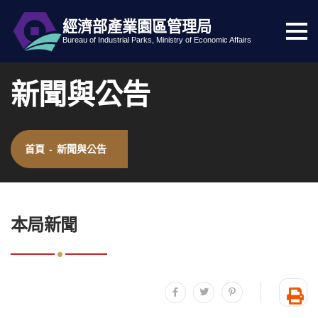
經濟部產業園區管理局
選
跳到主要內容
網站導覽
Bureau of Industrial Parks, Ministry of Economic Affairs
單
按
新聞與公告
鈕
首頁
-
新聞與公告
:::
本局新聞
分享至facebook
分享至twitter
分享至plurk
友