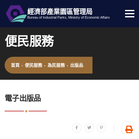
經濟部產業園區管理局
選
跳到主要內容
網站導覽
Bureau of Industrial Parks, Ministry of Economic Affairs
單
按
便民服務
鈕
首頁
-
便民服務
-
為民服務
-
出版品
:::
電子出版品
分享至facebook
分享至twitter
分享至plurk
友