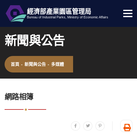
經濟部產業園區管理局
選
跳到主要內容
網站導覽
Bureau of Industrial Parks, Ministry of Economic Affairs
單
按
新聞與公告
鈕
首頁
-
新聞與公告
-
多媒體
:::
網路相簿
分享至facebook
分享至twitter
分享至plurk
友